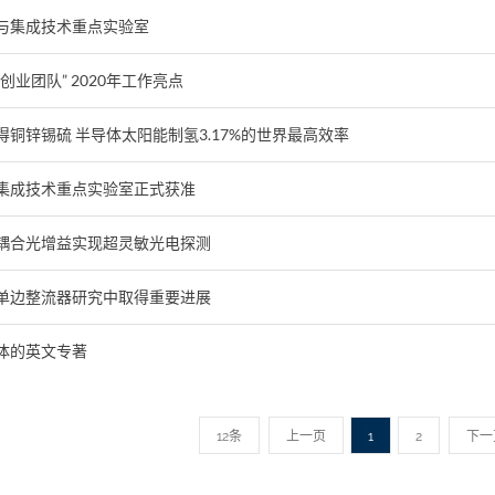
与集成技术重点实验室
业团队” 2020年工作亮点
铜锌锡硫 半导体太阳能制氢3.17%的世界最高效率
集成技术重点实验室正式获准
耦合光增益实现超灵敏光电探测
单边整流器研究中取得重要进展
体的英文专著
12条
上一页
1
2
下一