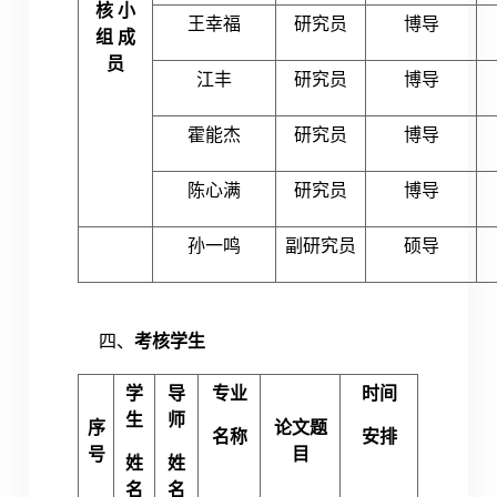
核 小
王幸福
研究员
博导
组
成
员
江丰
研究员
博导
霍能杰
研究员
博导
陈心满
研究员
博导
孙一鸣
副研究员
硕导
四、
考核学生
学
导
专业
时间
生
师
序
论文题
名称
安排
号
目
姓
姓
名
名