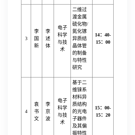
二维过
渡金属
硫化物/
电子
李
李
氮化镓
科学
14：40-
3
国
述
异质结
与技
15：00
新
体
晶体管
术
的制备
与特性
研究
基于二
维铼系
材料异
电子
袁
李
质结构
科学
15：00-
4
书
京
的光电
与技
15：20
文
波
子器件
术
及其偏
振特性