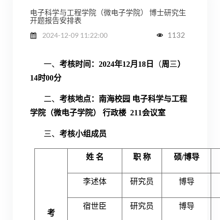
电子科学与工程学院（微电子学院） 博士研究生
开题报告安排表
1132
2024-12-09 11:22:00
一、
考核
时间：
2024
年
12
月
18
日
（
周
三
）
14
时00分
二、
考核
地点：
南海校园
电子科学与工程
学院（微电子学院）
行政楼 211会议室
三、
考核小组成员
姓 名
职 称
硕/博导
李述体
研究员
博导
宿世臣
研究员
博导
考