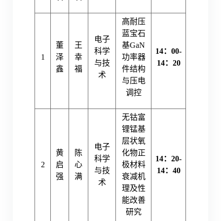
高耐压
蓝宝石
电子
董
王
基GaN
科学
14：00-
1
泽
幸
功率器
与技
14：20
鑫
福
件结构
术
与压电
调控
无钴富
锂锰基
层状氧
电子
黄
陈
化物正
科学
14：20-
2
启
心
极材料
与技
14：40
强
满
衰减机
术
理及性
能改善
研究