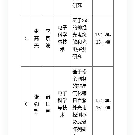
研究
基于SiC
电子
的神经
张
李
科学
光电突
15：20-
5
高
京
与技
触和光
15：40
天
波
术
电探测
研究
基于掺
杂调制
的非晶
电子
氧化镓
张
宿
科学
日盲紫
15：40-
6
翰
世
与技
外光电
16：00
哲
臣
术
探测器
及成像
阵列研