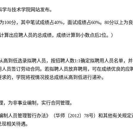
科学与技术学院网站发布。
分为100分，其中笔试成绩占40%，面试成绩占60%。80分以上
0%”计算出应聘人员的总成绩，成绩计算到小数点后2位。）
从高到低选录拟聘人员，按招聘人数1:1确定拟聘用人员名单，
用人员签订劳动合同。若拟聘人员放弃聘用，可在成绩优良的应
要求的，学院将视情况按总成绩从高到低进行递补。
理，为非事业编制，实行合同管理。
制人员管理暂行办法》（华师〔2012〕78号）和其他有关规
》兑现相关待遇。